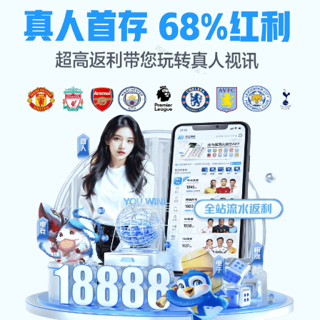
米兰
把压力甩进
风里，把自信跑
进骨子里
mi lan ba ya li shuai jin feng li ba zi xin pao jin gu zi li